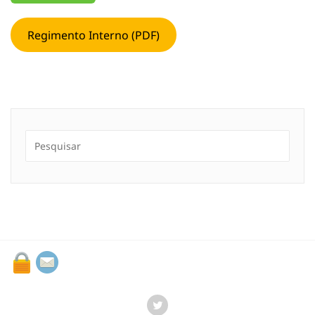
Regimento Interno (PDF)