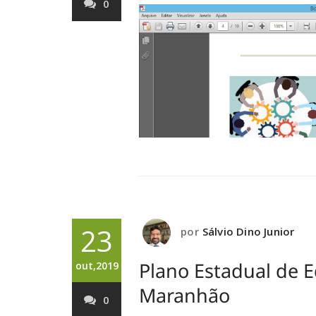
0
23
por
Sálvio Dino Junior
Plano Estadual de 
out,2019
Maranhão
0