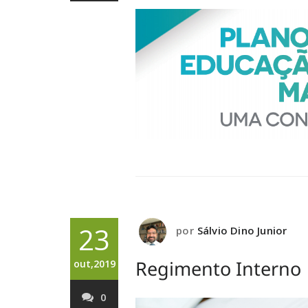
23
por
Sálvio Dino Junior
Regimento Interno
out,2019
0