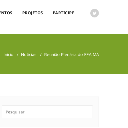
ENTOS
PROJETOS
PARTICIPE
Início
/
Notícias
/
Reunião Plenária do FEA MA