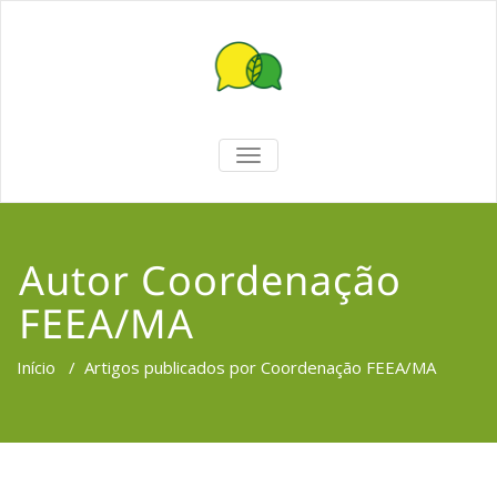
TOGGLE
NAVIGATION
Autor
Coordenação
FEEA/MA
Início
/
Artigos publicados por Coordenação FEEA/MA